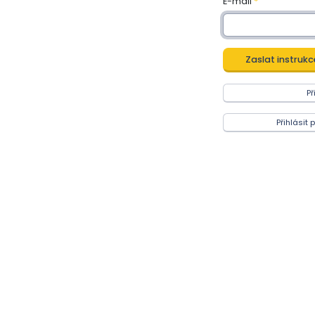
E-mail
Př
Přihlásit